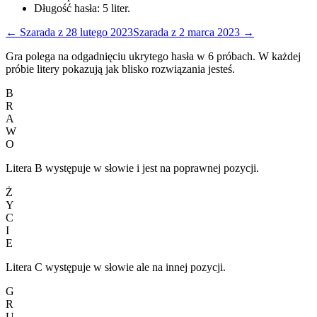
Długość hasła:
5
liter.
←
Szarada
z
28 lutego 2023
Szarada
z
2 marca 2023
→
Gra polega na odgadnięciu ukrytego hasła w 6 próbach. W każdej
próbie litery pokazują jak blisko rozwiązania jesteś.
B
R
A
W
O
Litera B występuje w słowie i jest na poprawnej pozycji.
Ż
Y
C
I
E
Litera C występuje w słowie ale na innej pozycji.
G
R
U