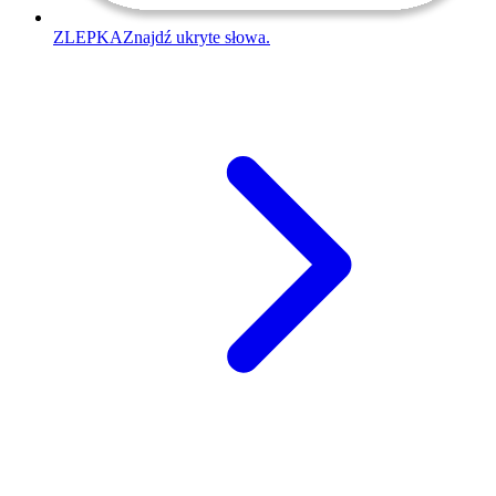
ZLEPKA
Znajdź ukryte słowa.