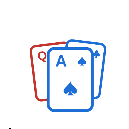
K
Q
A