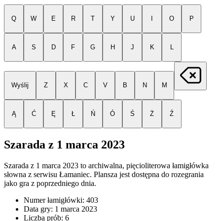
Q
W
E
R
T
Y
U
I
O
P
A
S
D
F
G
H
J
K
L
Wyślij
Z
X
C
V
B
N
M
Ą
Ć
Ę
Ł
Ń
Ó
Ś
Ż
Ź
Szarada z
1 marca 2023
Szarada z
1 marca 2023
to archiwalna, pięcioliterowa łamigłówka
słowna z serwisu Łamaniec. Plansza jest dostępna do rozegrania
jako gra z poprzedniego dnia.
Numer łamigłówki:
403
Data gry:
1 marca 2023
Liczba prób:
6