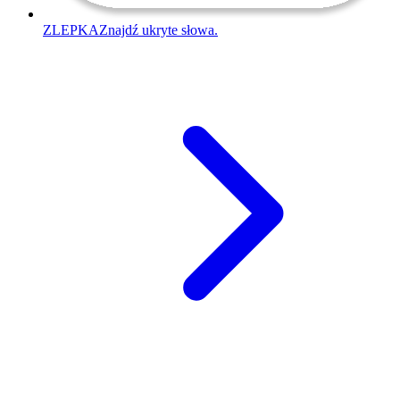
ZLEPKA
Znajdź ukryte słowa.