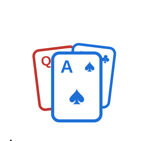
K
Q
A