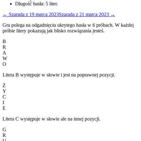
Długość hasła:
5
liter.
←
Szarada
z
19 marca 2023
Szarada
z
21 marca 2023
→
Gra polega na odgadnięciu ukrytego hasła w 6 próbach. W każdej
próbie litery pokazują jak blisko rozwiązania jesteś.
B
R
A
W
O
Litera B występuje w słowie i jest na poprawnej pozycji.
Ż
Y
C
I
E
Litera C występuje w słowie ale na innej pozycji.
G
R
U