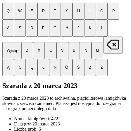
Q
W
E
R
T
Y
U
I
O
P
A
S
D
F
G
H
J
K
L
Wyślij
Z
X
C
V
B
N
M
Ą
Ć
Ę
Ł
Ń
Ó
Ś
Ż
Ź
Szarada z
20 marca 2023
Szarada z
20 marca 2023
to archiwalna, pięcioliterowa łamigłówka
słowna z serwisu Łamaniec. Plansza jest dostępna do rozegrania
jako gra z poprzedniego dnia.
Numer łamigłówki:
422
Data gry:
20 marca 2023
Liczba prób:
6