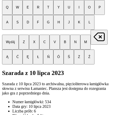
Q
W
E
R
T
Y
U
I
O
P
A
S
D
F
G
H
J
K
L
Wyślij
Z
X
C
V
B
N
M
Ą
Ć
Ę
Ł
Ń
Ó
Ś
Ż
Ź
Szarada z
10 lipca 2023
Szarada z
10 lipca 2023
to archiwalna, pięcioliterowa łamigłówka
słowna z serwisu Łamaniec. Plansza jest dostępna do rozegrania
jako gra z poprzedniego dnia.
Numer łamigłówki:
534
Data gry:
10 lipca 2023
Liczba prób:
6