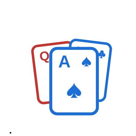
K
Q
A