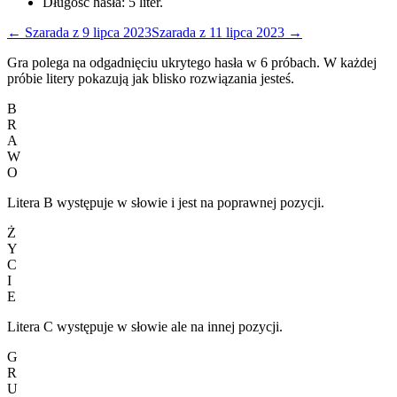
Długość hasła:
5
liter.
←
Szarada
z
9 lipca 2023
Szarada
z
11 lipca 2023
→
Gra polega na odgadnięciu ukrytego hasła w 6 próbach. W każdej
próbie litery pokazują jak blisko rozwiązania jesteś.
B
R
A
W
O
Litera B występuje w słowie i jest na poprawnej pozycji.
Ż
Y
C
I
E
Litera C występuje w słowie ale na innej pozycji.
G
R
U