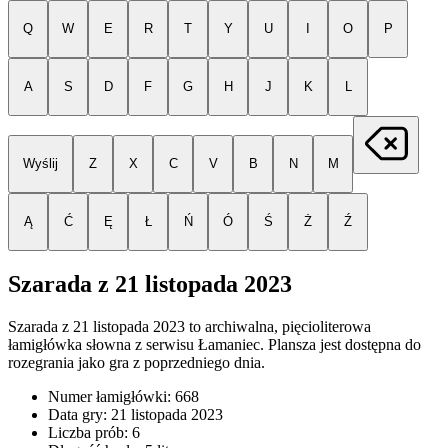
Q
W
E
R
T
Y
U
I
O
P
A
S
D
F
G
H
J
K
L
Wyślij
Z
X
C
V
B
N
M
Ą
Ć
Ę
Ł
Ń
Ó
Ś
Ż
Ź
Szarada z
21 listopada 2023
Szarada z
21 listopada 2023
to archiwalna, pięcioliterowa
łamigłówka słowna z serwisu Łamaniec. Plansza jest dostępna do
rozegrania jako gra z poprzedniego dnia.
Numer łamigłówki:
668
Data gry:
21 listopada 2023
Liczba prób:
6