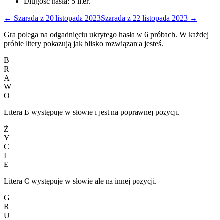
Długość hasła:
5
liter.
←
Szarada
z
20 listopada 2023
Szarada
z
22 listopada 2023
→
Gra polega na odgadnięciu ukrytego hasła w 6 próbach. W każdej
próbie litery pokazują jak blisko rozwiązania jesteś.
B
R
A
W
O
Litera B występuje w słowie i jest na poprawnej pozycji.
Ż
Y
C
I
E
Litera C występuje w słowie ale na innej pozycji.
G
R
U