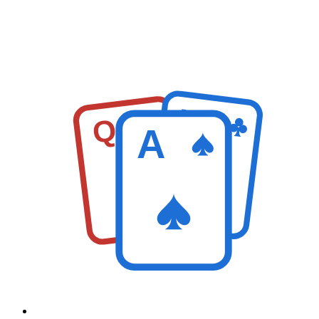
K
Q
A