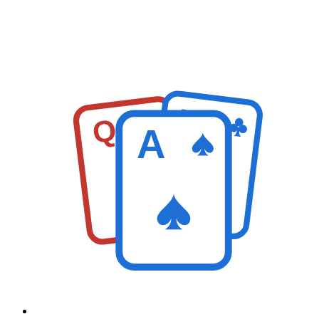
K
Q
A