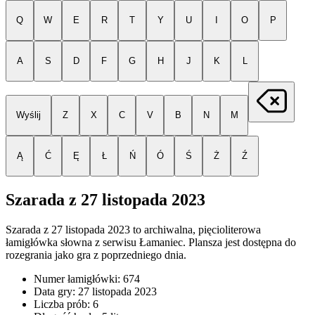
Q
W
E
R
T
Y
U
I
O
P
A
S
D
F
G
H
J
K
L
Wyślij
Z
X
C
V
B
N
M
Ą
Ć
Ę
Ł
Ń
Ó
Ś
Ż
Ź
Szarada z
27 listopada 2023
Szarada z
27 listopada 2023
to archiwalna, pięcioliterowa
łamigłówka słowna z serwisu Łamaniec. Plansza jest dostępna do
rozegrania jako gra z poprzedniego dnia.
Numer łamigłówki:
674
Data gry:
27 listopada 2023
Liczba prób:
6