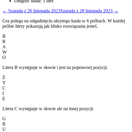
Długość hasła:
5
liter.
←
Szarada
z
26 listopada 2023
Szarada
z
28 listopada 2023
→
Gra polega na odgadnięciu ukrytego hasła w 6 próbach. W każdej
próbie litery pokazują jak blisko rozwiązania jesteś.
B
R
A
W
O
Litera B występuje w słowie i jest na poprawnej pozycji.
Ż
Y
C
I
E
Litera C występuje w słowie ale na innej pozycji.
G
R
U