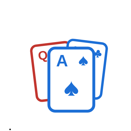
K
Q
A