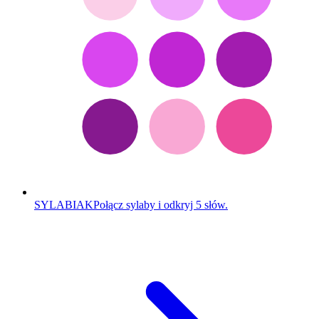
SYLABIAK
Połącz sylaby i odkryj 5 słów.