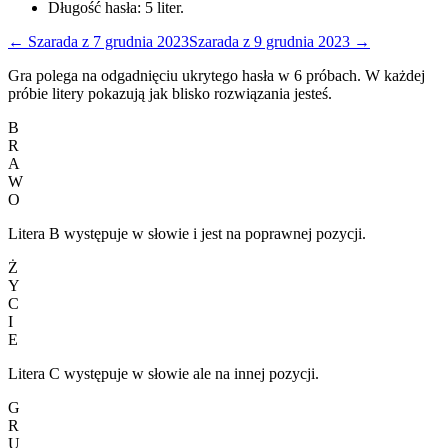
Długość hasła:
5
liter.
←
Szarada
z
7 grudnia 2023
Szarada
z
9 grudnia 2023
→
Gra polega na odgadnięciu ukrytego hasła w 6 próbach. W każdej
próbie litery pokazują jak blisko rozwiązania jesteś.
B
R
A
W
O
Litera B występuje w słowie i jest na poprawnej pozycji.
Ż
Y
C
I
E
Litera C występuje w słowie ale na innej pozycji.
G
R
U