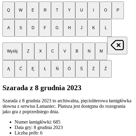
Q
W
E
R
T
Y
U
I
O
P
A
S
D
F
G
H
J
K
L
Wyślij
Z
X
C
V
B
N
M
Ą
Ć
Ę
Ł
Ń
Ó
Ś
Ż
Ź
Szarada z
8 grudnia 2023
Szarada z
8 grudnia 2023
to archiwalna, pięcioliterowa łamigłówka
słowna z serwisu Łamaniec. Plansza jest dostępna do rozegrania
jako gra z poprzedniego dnia.
Numer łamigłówki:
685
Data gry:
8 grudnia 2023
Liczba prób:
6