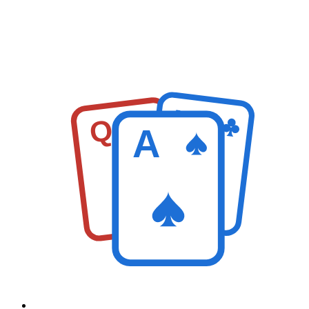
K
Q
A