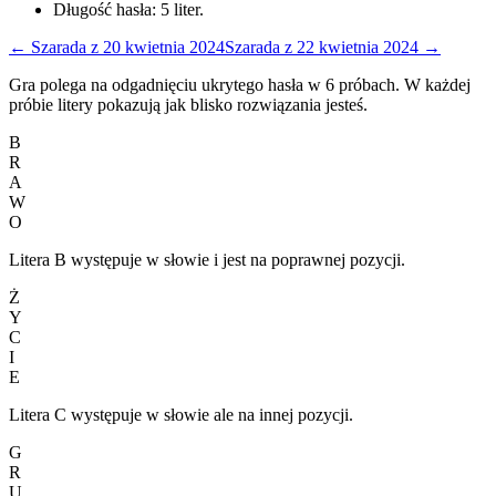
Długość hasła:
5
liter.
←
Szarada
z
20 kwietnia 2024
Szarada
z
22 kwietnia 2024
→
Gra polega na odgadnięciu ukrytego hasła w 6 próbach. W każdej
próbie litery pokazują jak blisko rozwiązania jesteś.
B
R
A
W
O
Litera B występuje w słowie i jest na poprawnej pozycji.
Ż
Y
C
I
E
Litera C występuje w słowie ale na innej pozycji.
G
R
U