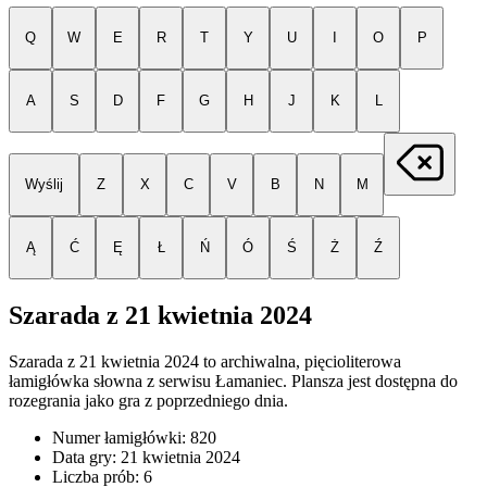
Q
W
E
R
T
Y
U
I
O
P
A
S
D
F
G
H
J
K
L
Wyślij
Z
X
C
V
B
N
M
Ą
Ć
Ę
Ł
Ń
Ó
Ś
Ż
Ź
Szarada z
21 kwietnia 2024
Szarada z
21 kwietnia 2024
to archiwalna, pięcioliterowa
łamigłówka słowna z serwisu Łamaniec. Plansza jest dostępna do
rozegrania jako gra z poprzedniego dnia.
Numer łamigłówki:
820
Data gry:
21 kwietnia 2024
Liczba prób:
6