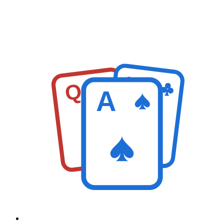
K
Q
A