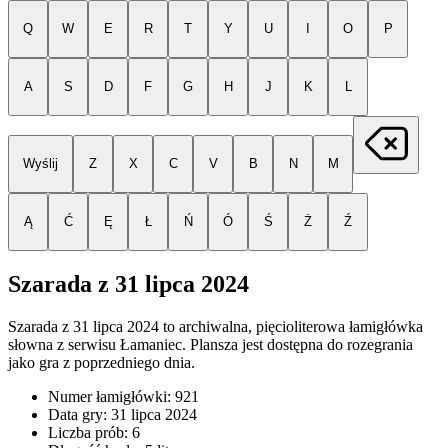
Q
W
E
R
T
Y
U
I
O
P
A
S
D
F
G
H
J
K
L
Wyślij
Z
X
C
V
B
N
M
Ą
Ć
Ę
Ł
Ń
Ó
Ś
Ż
Ź
Szarada z
31 lipca 2024
Szarada z
31 lipca 2024
to archiwalna, pięcioliterowa łamigłówka
słowna z serwisu Łamaniec. Plansza jest dostępna do rozegrania
jako gra z poprzedniego dnia.
Numer łamigłówki:
921
Data gry:
31 lipca 2024
Liczba prób:
6