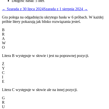
Długość hasła:
5
liter.
←
Szarada
z
30 lipca 2024
Szarada
z
1 sierpnia 2024
→
Gra polega na odgadnięciu ukrytego hasła w 6 próbach. W każdej
próbie litery pokazują jak blisko rozwiązania jesteś.
B
R
A
W
O
Litera B występuje w słowie i jest na poprawnej pozycji.
Ż
Y
C
I
E
Litera C występuje w słowie ale na innej pozycji.
G
R
U