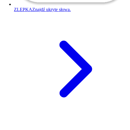
ZLEPKA
Znajdź ukryte słowa.