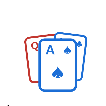
K
Q
A