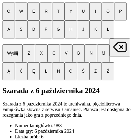
Q
W
E
R
T
Y
U
I
O
P
A
S
D
F
G
H
J
K
L
Wyślij
Z
X
C
V
B
N
M
Ą
Ć
Ę
Ł
Ń
Ó
Ś
Ż
Ź
Szarada z
6 października 2024
Szarada z
6 października 2024
to archiwalna, pięcioliterowa
łamigłówka słowna z serwisu Łamaniec. Plansza jest dostępna do
rozegrania jako gra z poprzedniego dnia.
Numer łamigłówki:
988
Data gry:
6 października 2024
Liczba prób:
6