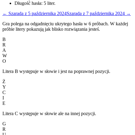
Długość hasła:
5
liter.
←
Szarada
z
5 października 2024
Szarada
z
7 października 2024
→
Gra polega na odgadnięciu ukrytego hasła w 6 próbach. W każdej
próbie litery pokazują jak blisko rozwiązania jesteś.
B
R
A
W
O
Litera B występuje w słowie i jest na poprawnej pozycji.
Ż
Y
C
I
E
Litera C występuje w słowie ale na innej pozycji.
G
R
U