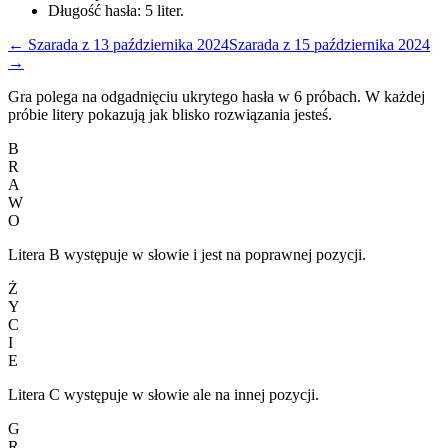
Długość hasła:
5
liter.
←
Szarada
z
13 października 2024
Szarada
z
15 października 2024
→
Gra polega na odgadnięciu ukrytego hasła w 6 próbach. W każdej
próbie litery pokazują jak blisko rozwiązania jesteś.
B
R
A
W
O
Litera B występuje w słowie i jest na poprawnej pozycji.
Ż
Y
C
I
E
Litera C występuje w słowie ale na innej pozycji.
G
R