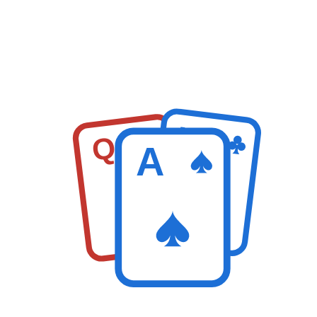
K
Q
A