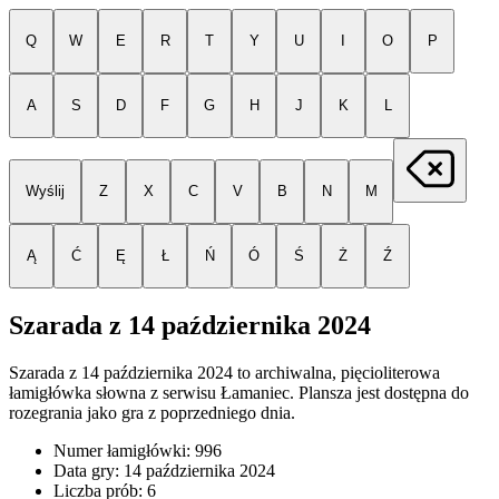
Q
W
E
R
T
Y
U
I
O
P
A
S
D
F
G
H
J
K
L
Wyślij
Z
X
C
V
B
N
M
Ą
Ć
Ę
Ł
Ń
Ó
Ś
Ż
Ź
Szarada z
14 października 2024
Szarada z
14 października 2024
to archiwalna, pięcioliterowa
łamigłówka słowna z serwisu Łamaniec. Plansza jest dostępna do
rozegrania jako gra z poprzedniego dnia.
Numer łamigłówki:
996
Data gry:
14 października 2024
Liczba prób:
6