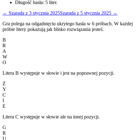
Długość hasła:
5
liter.
←
Szarada
z
3 stycznia 2025
Szarada
z
5 stycznia 2025
→
Gra polega na odgadnięciu ukrytego hasła w 6 próbach. W każdej
próbie litery pokazują jak blisko rozwiązania jesteś.
B
R
A
W
O
Litera B występuje w słowie i jest na poprawnej pozycji.
Ż
Y
C
I
E
Litera C występuje w słowie ale na innej pozycji.
G
R
U