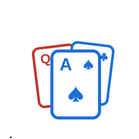
K
Q
A