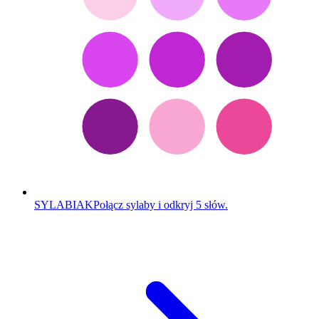
SYLABIAK
Połącz sylaby i odkryj 5 słów.