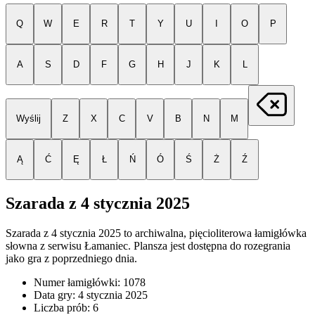
Q
W
E
R
T
Y
U
I
O
P
A
S
D
F
G
H
J
K
L
Wyślij
Z
X
C
V
B
N
M
Ą
Ć
Ę
Ł
Ń
Ó
Ś
Ż
Ź
Szarada z
4 stycznia 2025
Szarada z
4 stycznia 2025
to archiwalna, pięcioliterowa łamigłówka
słowna z serwisu Łamaniec. Plansza jest dostępna do rozegrania
jako gra z poprzedniego dnia.
Numer łamigłówki:
1078
Data gry:
4 stycznia 2025
Liczba prób:
6