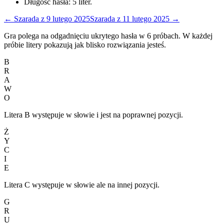
Długość hasła:
5
liter.
←
Szarada
z
9 lutego 2025
Szarada
z
11 lutego 2025
→
Gra polega na odgadnięciu ukrytego hasła w 6 próbach. W każdej
próbie litery pokazują jak blisko rozwiązania jesteś.
B
R
A
W
O
Litera B występuje w słowie i jest na poprawnej pozycji.
Ż
Y
C
I
E
Litera C występuje w słowie ale na innej pozycji.
G
R
U