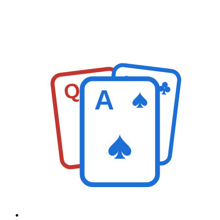
K
Q
A