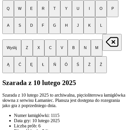
Q
W
E
R
T
Y
U
I
O
P
A
S
D
F
G
H
J
K
L
Wyślij
Z
X
C
V
B
N
M
Ą
Ć
Ę
Ł
Ń
Ó
Ś
Ż
Ź
Szarada z
10 lutego 2025
Szarada z
10 lutego 2025
to archiwalna, pięcioliterowa łamigłówka
słowna z serwisu Łamaniec. Plansza jest dostępna do rozegrania
jako gra z poprzedniego dnia.
Numer łamigłówki:
1115
Data gry:
10 lutego 2025
Liczba prób:
6