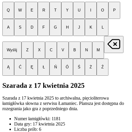
Q
W
E
R
T
Y
U
I
O
P
A
S
D
F
G
H
J
K
L
Wyślij
Z
X
C
V
B
N
M
Ą
Ć
Ę
Ł
Ń
Ó
Ś
Ż
Ź
Szarada z
17 kwietnia 2025
Szarada z
17 kwietnia 2025
to archiwalna, pięcioliterowa
łamigłówka słowna z serwisu Łamaniec. Plansza jest dostępna do
rozegrania jako gra z poprzedniego dnia.
Numer łamigłówki:
1181
Data gry:
17 kwietnia 2025
Liczba prób:
6