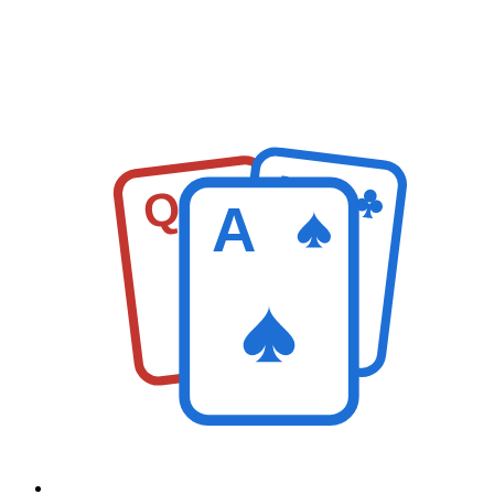
K
Q
A