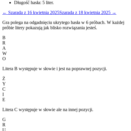
Długość hasła:
5
liter.
←
Szarada
z
16 kwietnia 2025
Szarada
z
18 kwietnia 2025
→
Gra polega na odgadnięciu ukrytego hasła w 6 próbach. W każdej
próbie litery pokazują jak blisko rozwiązania jesteś.
B
R
A
W
O
Litera B występuje w słowie i jest na poprawnej pozycji.
Ż
Y
C
I
E
Litera C występuje w słowie ale na innej pozycji.
G
R
U