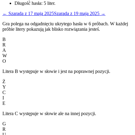
Długość hasła:
5
liter.
←
Szarada
z
17 maja 2025
Szarada
z
19 maja 2025
→
Gra polega na odgadnięciu ukrytego hasła w 6 próbach. W każdej
próbie litery pokazują jak blisko rozwiązania jesteś.
B
R
A
W
O
Litera B występuje w słowie i jest na poprawnej pozycji.
Ż
Y
C
I
E
Litera C występuje w słowie ale na innej pozycji.
G
R
U