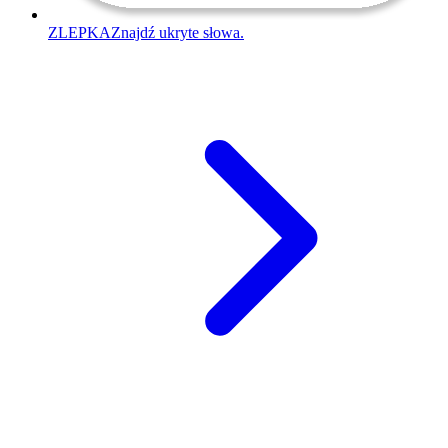
ZLEPKA
Znajdź ukryte słowa.