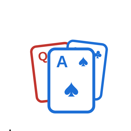
K
Q
A