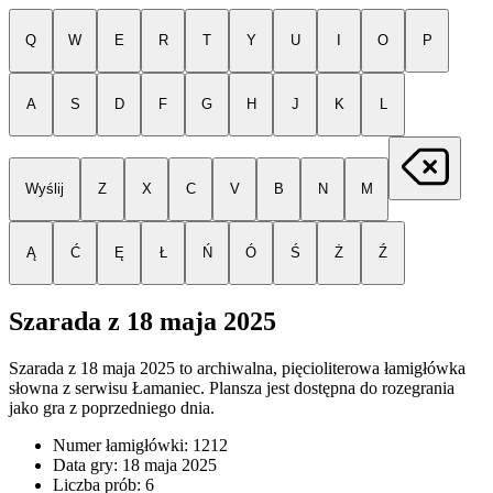
Q
W
E
R
T
Y
U
I
O
P
A
S
D
F
G
H
J
K
L
Wyślij
Z
X
C
V
B
N
M
Ą
Ć
Ę
Ł
Ń
Ó
Ś
Ż
Ź
Szarada z
18 maja 2025
Szarada z
18 maja 2025
to archiwalna, pięcioliterowa łamigłówka
słowna z serwisu Łamaniec. Plansza jest dostępna do rozegrania
jako gra z poprzedniego dnia.
Numer łamigłówki:
1212
Data gry:
18 maja 2025
Liczba prób:
6