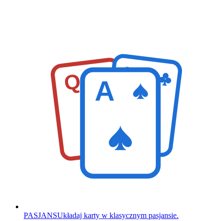
K
Q
A
PASJANS
Układaj karty w klasycznym pasjansie.