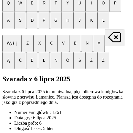
Q
W
E
R
T
Y
U
I
O
P
A
S
D
F
G
H
J
K
L
Wyślij
Z
X
C
V
B
N
M
Ą
Ć
Ę
Ł
Ń
Ó
Ś
Ż
Ź
Szarada z
6 lipca 2025
Szarada z
6 lipca 2025
to archiwalna, pięcioliterowa łamigłówka
słowna z serwisu Łamaniec. Plansza jest dostępna do rozegrania
jako gra z poprzedniego dnia.
Numer łamigłówki:
1261
Data gry:
6 lipca 2025
Liczba prób:
6
Długość hasła:
5
liter.