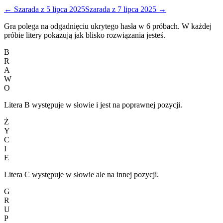
←
Szarada
z
5 lipca 2025
Szarada
z
7 lipca 2025
→
Gra polega na odgadnięciu ukrytego hasła w 6 próbach. W każdej
próbie litery pokazują jak blisko rozwiązania jesteś.
B
R
A
W
O
Litera B występuje w słowie i jest na poprawnej pozycji.
Ż
Y
C
I
E
Litera C występuje w słowie ale na innej pozycji.
G
R
U
P