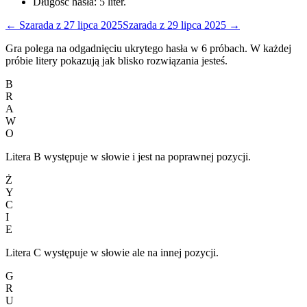
Długość hasła:
5
liter.
←
Szarada
z
27 lipca 2025
Szarada
z
29 lipca 2025
→
Gra polega na odgadnięciu ukrytego hasła w 6 próbach. W każdej
próbie litery pokazują jak blisko rozwiązania jesteś.
B
R
A
W
O
Litera B występuje w słowie i jest na poprawnej pozycji.
Ż
Y
C
I
E
Litera C występuje w słowie ale na innej pozycji.
G
R
U