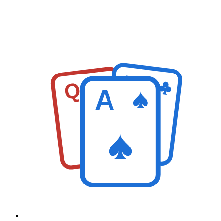
K
Q
A