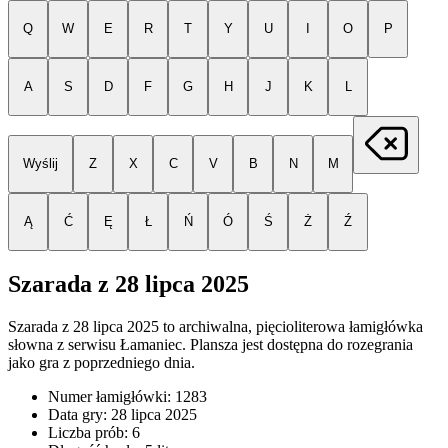
Q
W
E
R
T
Y
U
I
O
P
A
S
D
F
G
H
J
K
L
Wyślij
Z
X
C
V
B
N
M
Ą
Ć
Ę
Ł
Ń
Ó
Ś
Ż
Ź
Szarada z
28 lipca 2025
Szarada z
28 lipca 2025
to archiwalna, pięcioliterowa łamigłówka
słowna z serwisu Łamaniec. Plansza jest dostępna do rozegrania
jako gra z poprzedniego dnia.
Numer łamigłówki:
1283
Data gry:
28 lipca 2025
Liczba prób:
6