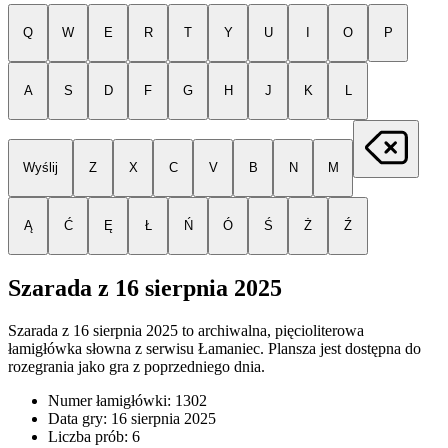
Q
W
E
R
T
Y
U
I
O
P
A
S
D
F
G
H
J
K
L
Wyślij
Z
X
C
V
B
N
M
Ą
Ć
Ę
Ł
Ń
Ó
Ś
Ż
Ź
Szarada z
16 sierpnia 2025
Szarada z
16 sierpnia 2025
to archiwalna, pięcioliterowa
łamigłówka słowna z serwisu Łamaniec. Plansza jest dostępna do
rozegrania jako gra z poprzedniego dnia.
Numer łamigłówki:
1302
Data gry:
16 sierpnia 2025
Liczba prób:
6