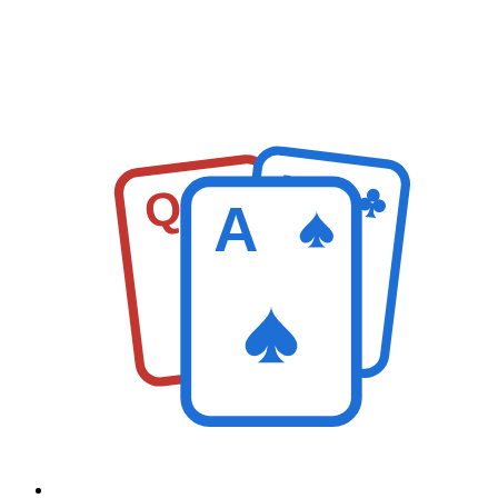
K
Q
A