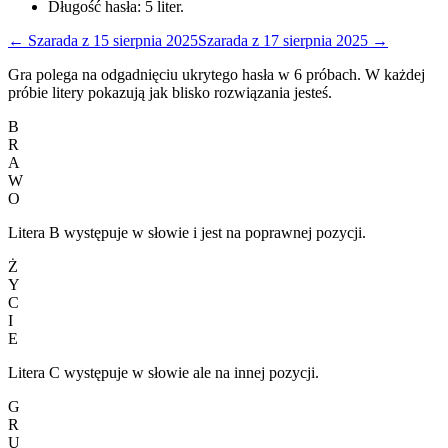
Długość hasła:
5
liter.
←
Szarada
z
15 sierpnia 2025
Szarada
z
17 sierpnia 2025
→
Gra polega na odgadnięciu ukrytego hasła w 6 próbach. W każdej
próbie litery pokazują jak blisko rozwiązania jesteś.
B
R
A
W
O
Litera B występuje w słowie i jest na poprawnej pozycji.
Ż
Y
C
I
E
Litera C występuje w słowie ale na innej pozycji.
G
R
U