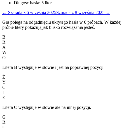
Długość hasła:
5
liter.
←
Szarada
z
6 września 2025
Szarada
z
8 września 2025
→
Gra polega na odgadnięciu ukrytego hasła w 6 próbach. W każdej
próbie litery pokazują jak blisko rozwiązania jesteś.
B
R
A
W
O
Litera B występuje w słowie i jest na poprawnej pozycji.
Ż
Y
C
I
E
Litera C występuje w słowie ale na innej pozycji.
G
R
U