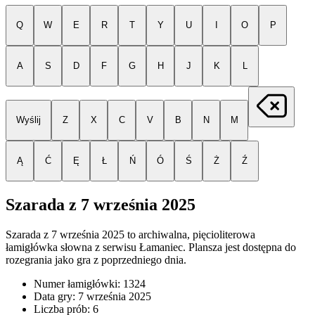
Q
W
E
R
T
Y
U
I
O
P
A
S
D
F
G
H
J
K
L
Wyślij
Z
X
C
V
B
N
M
Ą
Ć
Ę
Ł
Ń
Ó
Ś
Ż
Ź
Szarada z
7 września 2025
Szarada z
7 września 2025
to archiwalna, pięcioliterowa
łamigłówka słowna z serwisu Łamaniec. Plansza jest dostępna do
rozegrania jako gra z poprzedniego dnia.
Numer łamigłówki:
1324
Data gry:
7 września 2025
Liczba prób:
6