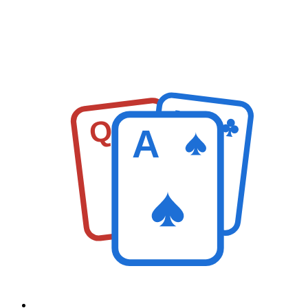
K
Q
A