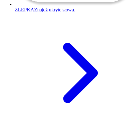
ZLEPKA
Znajdź ukryte słowa.