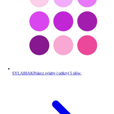
SYLABIAK
Połącz sylaby i odkryj 5 słów.