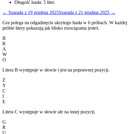
Długość hasła:
5
liter.
←
Szarada
z
19 grudnia 2025
Szarada
z
21 grudnia 2025
→
Gra polega na odgadnięciu ukrytego hasła w 6 próbach. W każdej
próbie litery pokazują jak blisko rozwiązania jesteś.
B
R
A
W
O
Litera B występuje w słowie i jest na poprawnej pozycji.
Ż
Y
C
I
E
Litera C występuje w słowie ale na innej pozycji.
G
R
U