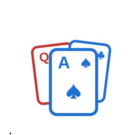
K
Q
A