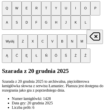
Q
W
E
R
T
Y
U
I
O
P
A
S
D
F
G
H
J
K
L
Wyślij
Z
X
C
V
B
N
M
Ą
Ć
Ę
Ł
Ń
Ó
Ś
Ż
Ź
Szarada z
20 grudnia 2025
Szarada z
20 grudnia 2025
to archiwalna, pięcioliterowa
łamigłówka słowna z serwisu Łamaniec. Plansza jest dostępna do
rozegrania jako gra z poprzedniego dnia.
Numer łamigłówki:
1428
Data gry:
20 grudnia 2025
Liczba prób:
6