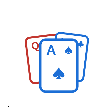
K
Q
A