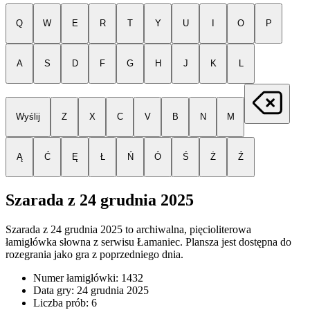
Q
W
E
R
T
Y
U
I
O
P
A
S
D
F
G
H
J
K
L
Wyślij
Z
X
C
V
B
N
M
Ą
Ć
Ę
Ł
Ń
Ó
Ś
Ż
Ź
Szarada z
24 grudnia 2025
Szarada z
24 grudnia 2025
to archiwalna, pięcioliterowa
łamigłówka słowna z serwisu Łamaniec. Plansza jest dostępna do
rozegrania jako gra z poprzedniego dnia.
Numer łamigłówki:
1432
Data gry:
24 grudnia 2025
Liczba prób:
6