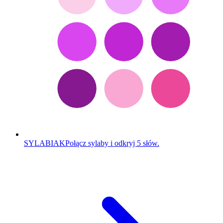
SYLABIAK
Połącz sylaby i odkryj 5 słów.