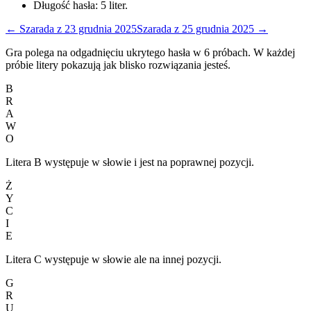
Długość hasła:
5
liter.
←
Szarada
z
23 grudnia 2025
Szarada
z
25 grudnia 2025
→
Gra polega na odgadnięciu ukrytego hasła w 6 próbach. W każdej
próbie litery pokazują jak blisko rozwiązania jesteś.
B
R
A
W
O
Litera B występuje w słowie i jest na poprawnej pozycji.
Ż
Y
C
I
E
Litera C występuje w słowie ale na innej pozycji.
G
R
U