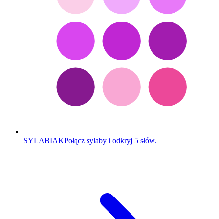
SYLABIAK
Połącz sylaby i odkryj 5 słów.