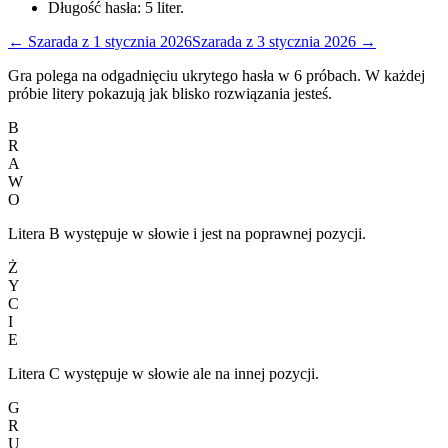
Długość hasła:
5
liter.
←
Szarada
z
1 stycznia 2026
Szarada
z
3 stycznia 2026
→
Gra polega na odgadnięciu ukrytego hasła w 6 próbach. W każdej
próbie litery pokazują jak blisko rozwiązania jesteś.
B
R
A
W
O
Litera B występuje w słowie i jest na poprawnej pozycji.
Ż
Y
C
I
E
Litera C występuje w słowie ale na innej pozycji.
G
R
U