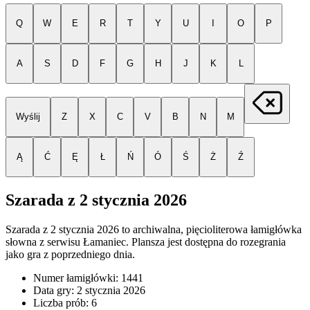
Q
W
E
R
T
Y
U
I
O
P
A
S
D
F
G
H
J
K
L
Wyślij
Z
X
C
V
B
N
M
Ą
Ć
Ę
Ł
Ń
Ó
Ś
Ż
Ź
Szarada z
2 stycznia 2026
Szarada z
2 stycznia 2026
to archiwalna, pięcioliterowa łamigłówka
słowna z serwisu Łamaniec. Plansza jest dostępna do rozegrania
jako gra z poprzedniego dnia.
Numer łamigłówki:
1441
Data gry:
2 stycznia 2026
Liczba prób:
6