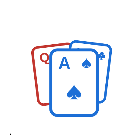
K
Q
A