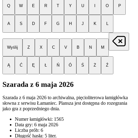
Q
W
E
R
T
Y
U
I
O
P
A
S
D
F
G
H
J
K
L
Wyślij
Z
X
C
V
B
N
M
Ą
Ć
Ę
Ł
Ń
Ó
Ś
Ż
Ź
Szarada z
6 maja 2026
Szarada z
6 maja 2026
to archiwalna, pięcioliterowa łamigłówka
słowna z serwisu Łamaniec. Plansza jest dostępna do rozegrania
jako gra z poprzedniego dnia.
Numer łamigłówki:
1565
Data gry:
6 maja 2026
Liczba prób:
6
Długość hasła:
5
liter.