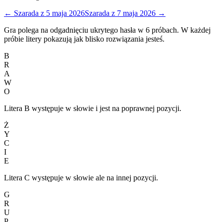
←
Szarada
z
5 maja 2026
Szarada
z
7 maja 2026
→
Gra polega na odgadnięciu ukrytego hasła w 6 próbach. W każdej
próbie litery pokazują jak blisko rozwiązania jesteś.
B
R
A
W
O
Litera B występuje w słowie i jest na poprawnej pozycji.
Ż
Y
C
I
E
Litera C występuje w słowie ale na innej pozycji.
G
R
U
P