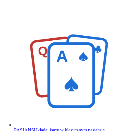
K
Q
A
PASJANS
Układaj karty w klasycznym pasjansie.