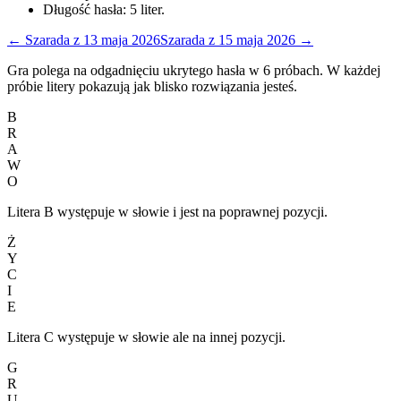
Długość hasła:
5
liter.
←
Szarada
z
13 maja 2026
Szarada
z
15 maja 2026
→
Gra polega na odgadnięciu ukrytego hasła w 6 próbach. W każdej
próbie litery pokazują jak blisko rozwiązania jesteś.
B
R
A
W
O
Litera B występuje w słowie i jest na poprawnej pozycji.
Ż
Y
C
I
E
Litera C występuje w słowie ale na innej pozycji.
G
R
U