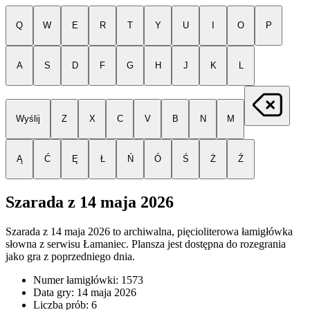
Q
W
E
R
T
Y
U
I
O
P
A
S
D
F
G
H
J
K
L
Wyślij
Z
X
C
V
B
N
M
Ą
Ć
Ę
Ł
Ń
Ó
Ś
Ż
Ź
Szarada z
14 maja 2026
Szarada z
14 maja 2026
to archiwalna, pięcioliterowa łamigłówka
słowna z serwisu Łamaniec. Plansza jest dostępna do rozegrania
jako gra z poprzedniego dnia.
Numer łamigłówki:
1573
Data gry:
14 maja 2026
Liczba prób:
6