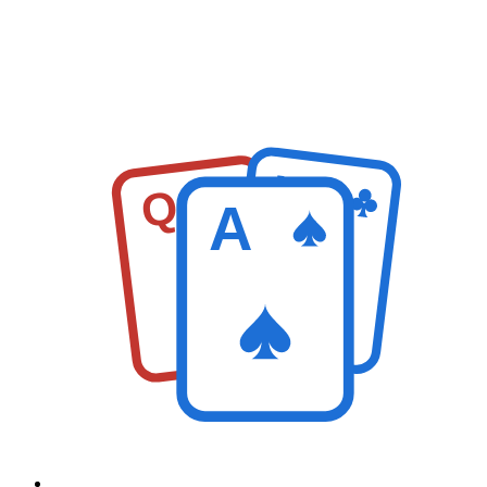
K
Q
A