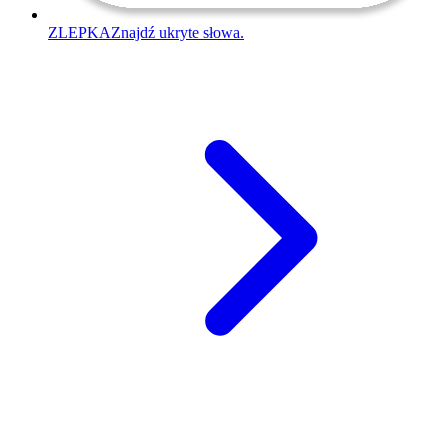
ZLEPKA
Znajdź ukryte słowa.