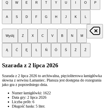
Q
W
E
R
T
Y
U
I
O
P
A
S
D
F
G
H
J
K
L
Wyślij
Z
X
C
V
B
N
M
Ą
Ć
Ę
Ł
Ń
Ó
Ś
Ż
Ź
Szarada z
2 lipca 2026
Szarada z
2 lipca 2026
to archiwalna, pięcioliterowa łamigłówka
słowna z serwisu Łamaniec. Plansza jest dostępna do rozegrania
jako gra z poprzedniego dnia.
Numer łamigłówki:
1622
Data gry:
2 lipca 2026
Liczba prób:
6
Długość hasła:
5
liter.