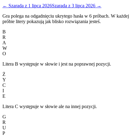
←
Szarada
z
1 lipca 2026
Szarada
z
3 lipca 2026
→
Gra polega na odgadnięciu ukrytego hasła w 6 próbach. W każdej
próbie litery pokazują jak blisko rozwiązania jesteś.
B
R
A
W
O
Litera B występuje w słowie i jest na poprawnej pozycji.
Ż
Y
C
I
E
Litera C występuje w słowie ale na innej pozycji.
G
R
U
P