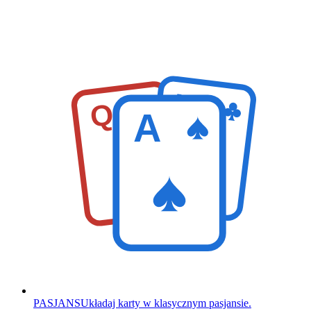
K
Q
A
PASJANS
Układaj karty w klasycznym pasjansie.