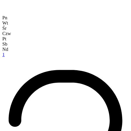
Pn
Wt
Śr
Czw
Pt
Sb
Nd
1