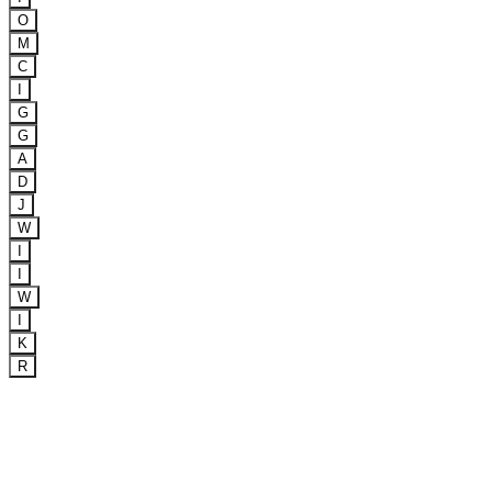
O
M
C
I
G
G
A
D
J
W
I
I
W
I
K
R