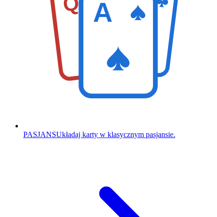
Q
A
PASJANS
Układaj karty w klasycznym pasjansie.