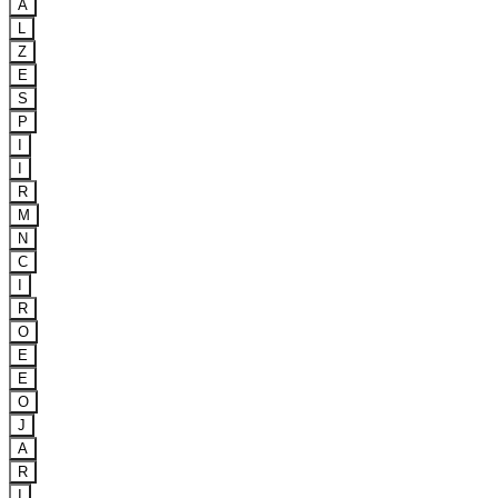
A
L
Z
E
S
P
I
I
R
M
N
C
I
R
O
E
E
O
J
A
R
I