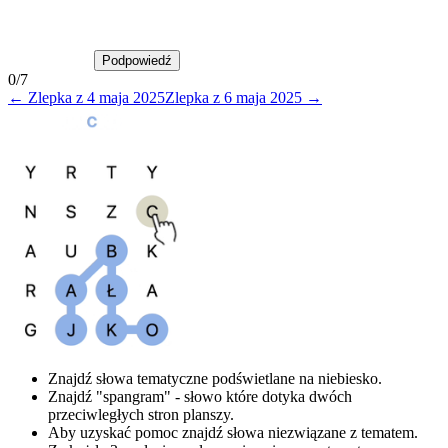
Podpowiedź
Podpowiedź
0
/
7
←
Zlepka
z
4 maja 2025
Zlepka
z
6 maja 2025
→
Znajdź słowa tematyczne podświetlane na niebiesko.
Znajdź "spangram" - słowo które dotyka dwóch
przeciwległych stron planszy.
Aby uzyskać pomoc znajdź słowa niezwiązane z tematem.