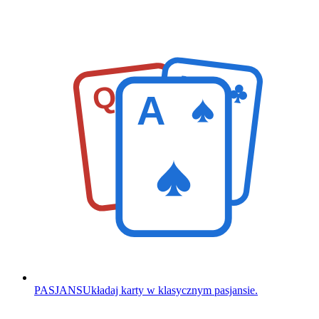
K
Q
A
PASJANS
Układaj karty w klasycznym pasjansie.