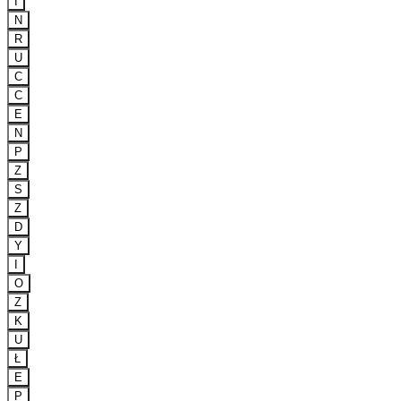
I
N
R
U
C
C
E
N
P
Z
S
Z
D
Y
I
O
Z
K
U
Ł
E
P