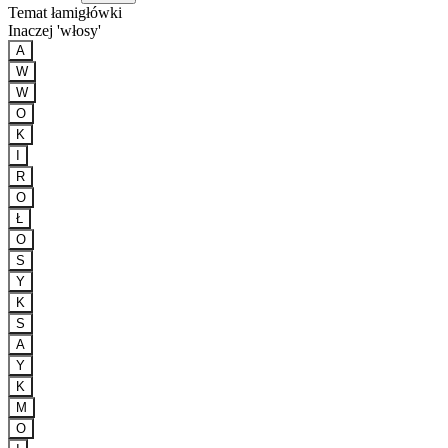
Temat łamigłówki
Inaczej 'włosy'
A
W
W
O
K
I
R
O
Ł
O
S
Y
K
S
A
Y
K
M
O