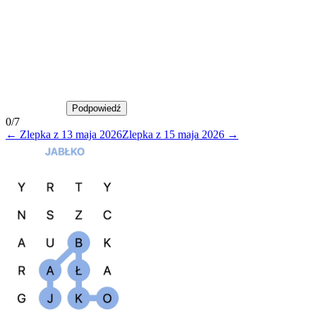
Podpowiedź
Podpowiedź
0
/
7
←
Zlepka
z
13 maja 2026
Zlepka
z
15 maja 2026
→