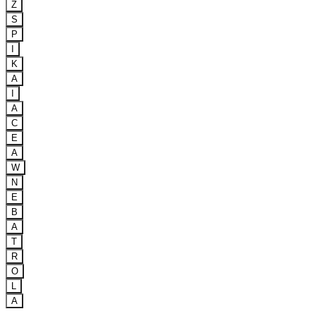
Z
S
P
I
K
A
I
A
C
E
A
W
N
E
B
A
T
R
O
L
A