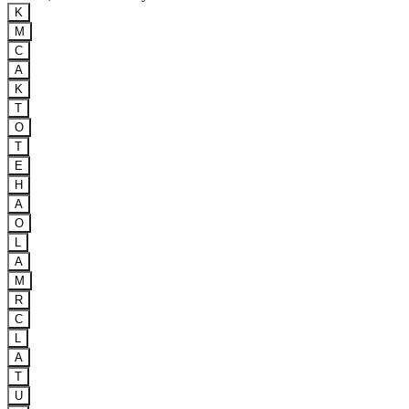
K
M
C
A
K
T
O
T
E
H
A
O
L
A
M
R
C
L
A
T
U