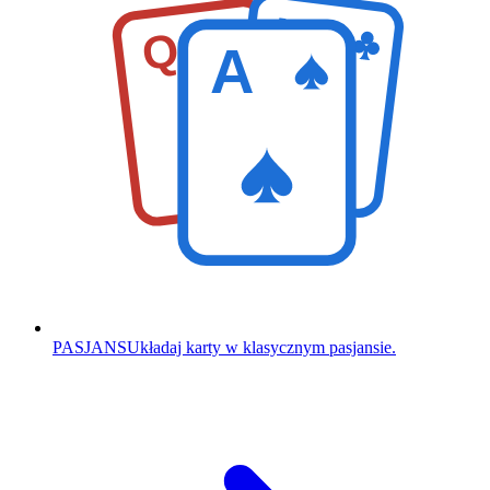
K
Q
A
PASJANS
Układaj karty w klasycznym pasjansie.