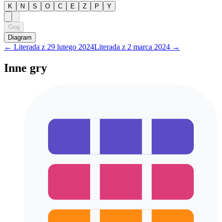
K
N
S
O
C
E
Z
P
Y
Graj
Diagram
←
Literada
z
29 lutego 2024
Literada
z
2 marca 2024
→
Inne gry