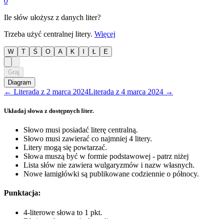
0
Ile słów ułożysz z danych liter?
Trzeba użyć centralnej litery.
Więcej
W
T
Ś
O
A
K
I
Ł
E
Graj
Diagram
←
Literada
z
2 marca 2024
Literada
z
4 marca 2024
→
Układaj słowa z dostępnych liter.
Słowo musi posiadać literę centralną.
Słowo musi zawierać co najmniej 4 litery.
Litery mogą się powtarzać.
Słowa muszą być w formie podstawowej - patrz niżej
Lista słów nie zawiera wulgaryzmów i nazw własnych.
Nowe łamigłówki są publikowane codziennie o północy.
Punktacja:
4-literowe słowa to 1 pkt.