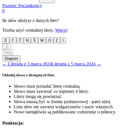
Poziom:
Początkujący
0
Ile słów ułożysz z danych liter?
Trzeba użyć centralnej litery.
Więcej
E
C
Ć
N
Ś
W
O
Z
I
Graj
Diagram
←
Literada
z
3 marca 2024
Literada
z
5 marca 2024
→
Układaj słowa z dostępnych liter.
Słowo musi posiadać literę centralną.
Słowo musi zawierać co najmniej 4 litery.
Litery mogą się powtarzać.
Słowa muszą być w formie podstawowej - patrz niżej
Lista słów nie zawiera wulgaryzmów i nazw własnych.
Nowe łamigłówki są publikowane codziennie o północy.
Punktacja: