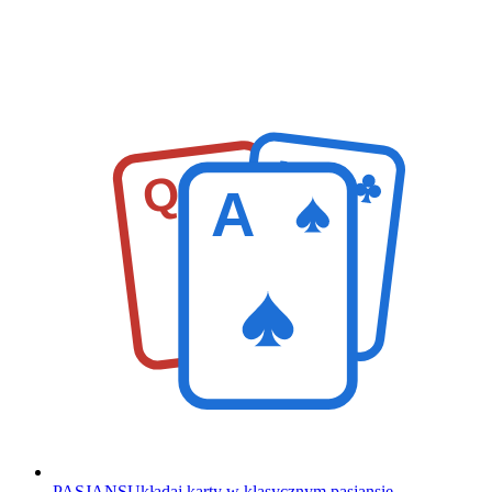
K
Q
A
PASJANS
Układaj karty w klasycznym pasjansie.