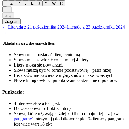
I
Z
P
L
E
J
Y
W
R
Graj
Diagram
←
Literada
z
21 października 2024
Literada
z
23 października 2024
→
Układaj słowa z dostępnych liter.
Słowo musi posiadać literę centralną.
Słowo musi zawierać co najmniej 4 litery.
Litery mogą się powtarzać.
Słowa muszą być w formie podstawowej - patrz niżej
Lista słów nie zawiera wulgaryzmów i nazw własnych.
Nowe łamigłówki są publikowane codziennie o północy.
Punktacja:
4-literowe słowa to 1 pkt.
Dłuższe słowa to 1 pkt za literę.
Słowa, które używają każdej z 9 liter co najmniej raz (tzw.
pangramy
), otrzymują dodatkowe 9 pkt. 9-literowy pangram
jest więc wart 18 pkt.