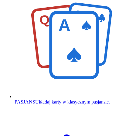
K
Q
A
PASJANS
Układaj karty w klasycznym pasjansie.