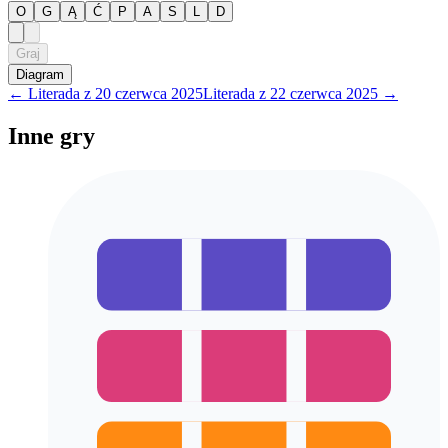
O
G
Ą
Ć
P
A
S
L
D
Graj
Diagram
←
Literada
z
20 czerwca 2025
Literada
z
22 czerwca 2025
→
Inne gry