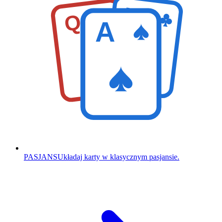
K
Q
A
PASJANS
Układaj karty w klasycznym pasjansie.