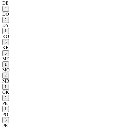
DE
2
DO
2
DY
1
KO
6
KR
6
ME
1
MO
2
MR
1
OK
2
PE
1
PO
3
PR