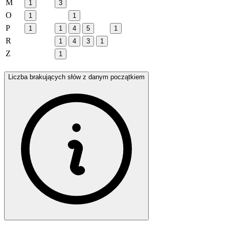
M
1
3
O
1
1
P
1
1
4
5
1
R
1
4
3
1
Z
1
Liczba brakujących słów z danym początkiem