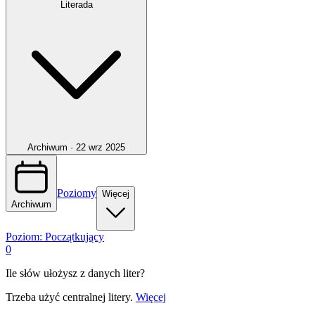
Literada
Archiwum ·
22 wrz 2025
Poziomy
Więcej
Archiwum
Poziom:
Początkujący
0
Ile słów ułożysz z danych liter?
Trzeba użyć centralnej litery.
Więcej