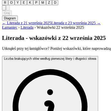
R
O
Y
E
K
P
M
Z
D
Graj
Diagram
←
Literada
z
21 września 2025
Literada
z
23 września 2025
→
Łamaniec
›
Literada
›
Wskazówki
22 września 2025
Literada
- wskazówki
z 22 września 2025
Utknąłeś przy tej łamigłówce? Poniżej wskazówki, które naprowadzą
Liczba brakujących słów według pierwszej litery i długości słowa