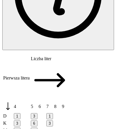
Liczba liter
Pierwsza litera
4
5
6
7
8
9
D
1
3
1
K
3
6
3