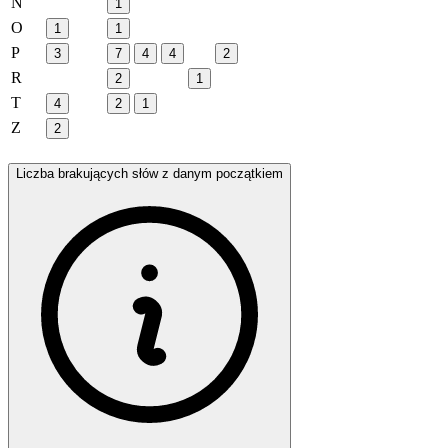
N
1
O
1
1
P
3
7
4
4
2
R
2
1
T
4
2
1
Z
2
Liczba brakujących słów z danym początkiem