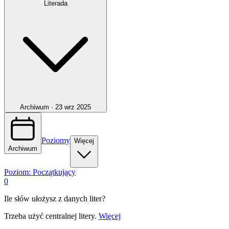
Literada
Archiwum ·
23 wrz 2025
Poziomy
Więcej
Archiwum
Poziom:
Początkujący
0
Ile słów ułożysz z danych liter?
Trzeba użyć centralnej litery.
Więcej