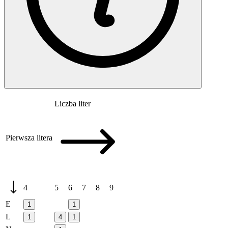
Liczba liter
Pierwsza litera
4
5
6
7
8
9
E
1
1
L
1
4
1