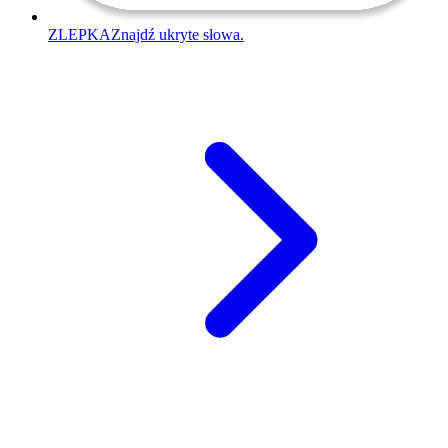
ZLEPKA
Znajdź ukryte słowa.