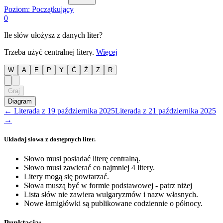
Poziom:
Początkujący
0
Ile słów ułożysz z danych liter?
Trzeba użyć centralnej litery.
Więcej
W
A
E
P
Y
Ć
Ż
Z
R
Graj
Diagram
←
Literada
z
19 października 2025
Literada
z
21 października 2025
→
Układaj słowa z dostępnych liter.
Słowo musi posiadać literę centralną.
Słowo musi zawierać co najmniej 4 litery.
Litery mogą się powtarzać.
Słowa muszą być w formie podstawowej - patrz niżej
Lista słów nie zawiera wulgaryzmów i nazw własnych.
Nowe łamigłówki są publikowane codziennie o północy.
Punktacja: