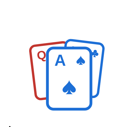
K
Q
A