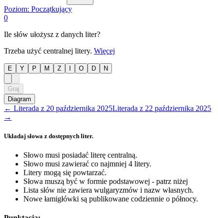
Poziom:
Początkujący
0
Ile słów ułożysz z danych liter?
Trzeba użyć centralnej litery.
Więcej
E
Y
P
M
Z
I
O
D
N
Graj
Diagram
←
Literada
z
20 października 2025
Literada
z
22 października 2025
→
Układaj słowa z dostępnych liter.
Słowo musi posiadać literę centralną.
Słowo musi zawierać co najmniej 4 litery.
Litery mogą się powtarzać.
Słowa muszą być w formie podstawowej - patrz niżej
Lista słów nie zawiera wulgaryzmów i nazw własnych.
Nowe łamigłówki są publikowane codziennie o północy.
Punktacja: