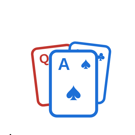
K
Q
A