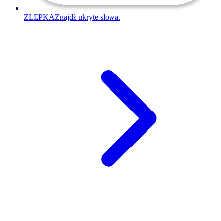
ZLEPKA
Znajdź ukryte słowa.