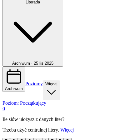
Literada
Archiwum ·
25 lis 2025
Poziomy
Więcej
Archiwum
Poziom:
Początkujący
0
Ile słów ułożysz z danych liter?
Trzeba użyć centralnej litery.
Więcej