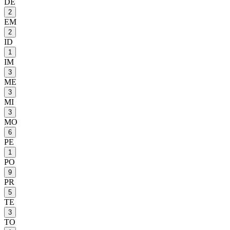
DE
2
EM
2
ID
1
IM
3
ME
3
MI
3
MO
6
PE
1
PO
9
PR
5
TE
3
TO