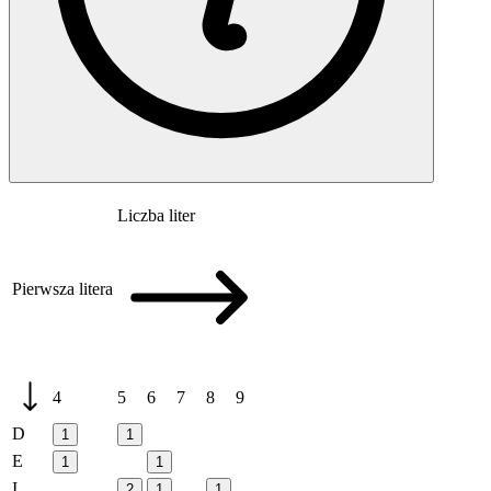
Liczba liter
Pierwsza litera
4
5
6
7
8
9
D
1
1
E
1
1
I
2
1
1