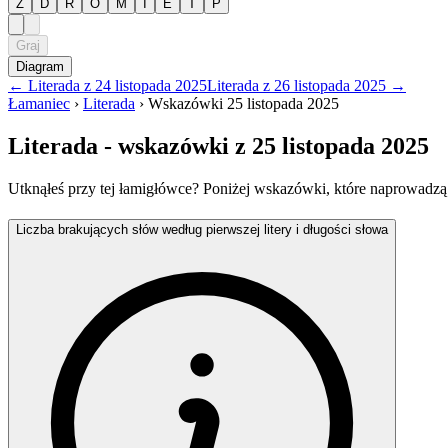
Z
D
R
O
M
I
E
T
P
Graj
Diagram
←
Literada
z
24 listopada 2025
Literada
z
26 listopada 2025
→
Łamaniec
›
Literada
›
Wskazówki
25 listopada 2025
Literada
- wskazówki
z 25 listopada 2025
Utknąłeś przy tej łamigłówce? Poniżej wskazówki, które naprowadzą
Liczba brakujących słów według pierwszej litery i długości słowa