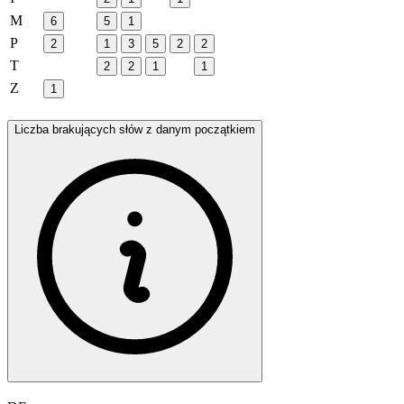
M
6
5
1
P
2
1
3
5
2
2
T
2
2
1
1
Z
1
Liczba brakujących słów z danym początkiem