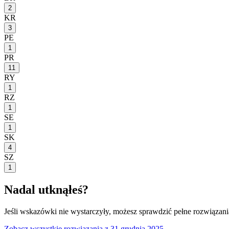
2
KR
3
PE
1
PR
11
RY
1
RZ
1
SE
1
SK
4
SZ
1
Nadal utknąłeś?
Jeśli wskazówki nie wystarczyły, możesz sprawdzić pełne rozwiązania
Zobacz wszystkie rozwiązania
z 31 grudnia 2025
→