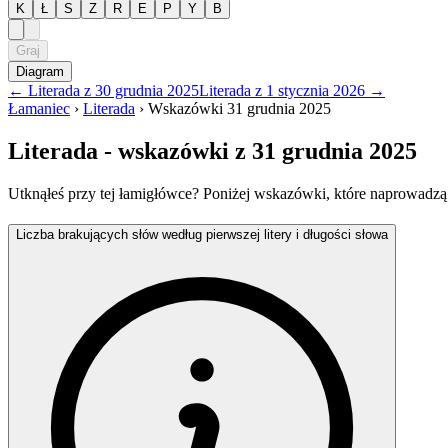
K
Ł
S
Z
R
E
P
Y
B
Graj
Diagram
←
Literada
z
30 grudnia 2025
Literada
z
1 stycznia 2026
→
Łamaniec
›
Literada
›
Wskazówki
31 grudnia 2025
Literada
- wskazówki
z 31 grudnia 2025
Utknąłeś przy tej łamigłówce? Poniżej wskazówki, które naprowadzą
Liczba brakujących słów według pierwszej litery i długości słowa