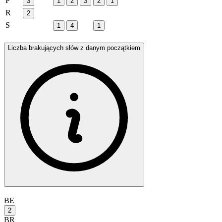
P
3
1
2
3
2
1
R
2
S
1
4
1
Liczba brakujących słów z danym początkiem
BE
2
BR