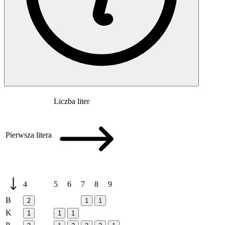
Liczba liter
Pierwsza litera
4
5
6
7
8
9
B
2
1
1
K
1
1
1