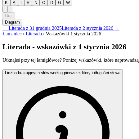
K
Ą
I
R
N
O
D
G
W
Graj
Diagram
←
Literada
z
31 grudnia 2025
Literada
z
2 stycznia 2026
→
Łamaniec
›
Literada
›
Wskazówki
1 stycznia 2026
Literada
- wskazówki
z 1 stycznia 2026
Utknąłeś przy tej łamigłówce? Poniżej wskazówki, które naprowadzą
Liczba brakujących słów według pierwszej litery i długości słowa