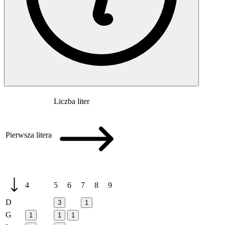
Liczba liter
Pierwsza litera
4
5
6
7
8
9
D
3
1
G
1
1
1