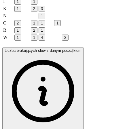
I
1
1
K
1
2
3
N
1
O
2
1
1
1
R
1
2
1
W
1
1
4
2
Liczba brakujących słów z danym początkiem