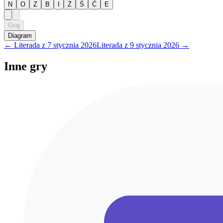
N
O
Z
B
I
Ż
Ś
Ć
E
Graj
Diagram
←
Literada
z
7 stycznia 2026
Literada
z
9 stycznia 2026
→
Inne gry