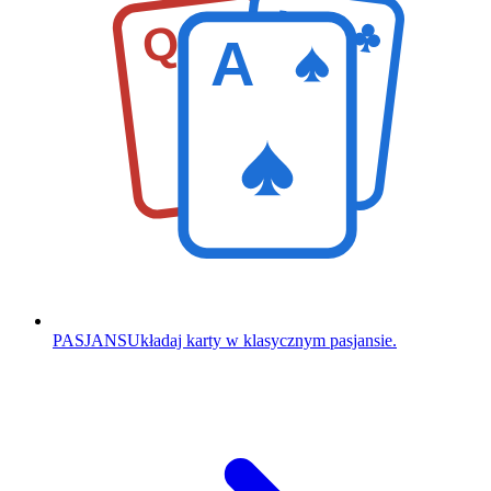
K
Q
A
PASJANS
Układaj karty w klasycznym pasjansie.