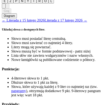
E
Z
P
N
Y
T
R
O
L
Graj
Diagram
←
Literada
z
15 lutego 2026
Literada
z
17 lutego 2026
→
Układaj słowa z dostępnych liter.
Słowo musi posiadać literę centralną.
Słowo musi zawierać co najmniej 4 litery.
Litery mogą się powtarzać.
Słowa muszą być w formie podstawowej - patrz niżej
Lista słów nie zawiera wulgaryzmów i nazw własnych.
Nowe łamigłówki są publikowane codziennie o północy.
Punktacja:
4-literowe słowa to 1 pkt.
Dłuższe słowa to 1 pkt za literę.
Słowa, które używają każdej z 9 liter co najmniej raz (tzw.
pangramy
), otrzymują dodatkowe 9 pkt. 9-literowy pangram
jest więc wart 18 pkt.
Przykłady: