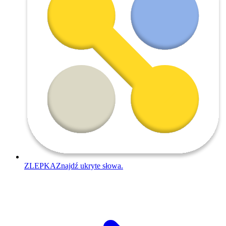
ZLEPKA
Znajdź ukryte słowa.