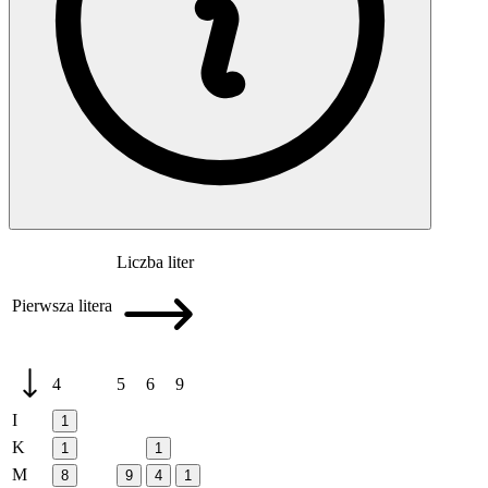
Liczba liter
Pierwsza litera
4
5
6
9
I
1
K
1
1
M
8
9
4
1