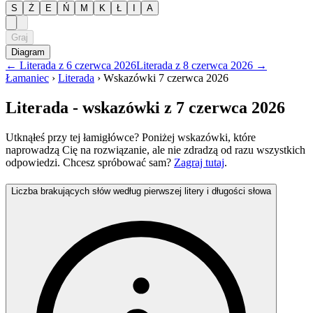
S
Ż
E
Ń
M
K
Ł
I
A
Graj
Diagram
←
Literada
z
6 czerwca 2026
Literada
z
8 czerwca 2026
→
Łamaniec
›
Literada
›
Wskazówki
7 czerwca 2026
Literada
- wskazówki
z 7 czerwca 2026
Utknąłeś przy tej łamigłówce? Poniżej wskazówki, które
naprowadzą Cię na rozwiązanie, ale nie zdradzą od razu wszystkich
odpowiedzi. Chcesz spróbować sam?
Zagraj tutaj
.
Liczba brakujących słów według pierwszej litery i długości słowa