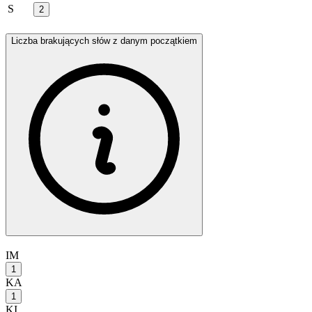
S
2
Liczba brakujących słów z danym początkiem
IM
1
KA
1
KI