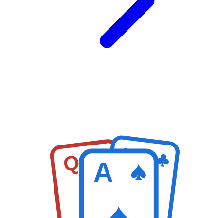
K
Q
A