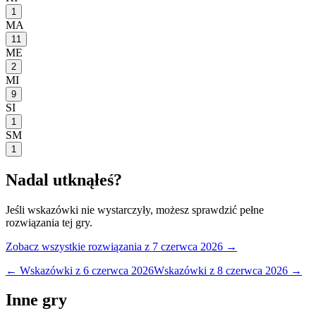
1
MA
11
ME
2
MI
9
SI
1
SM
1
Nadal utknąłeś?
Jeśli wskazówki nie wystarczyły, możesz sprawdzić pełne
rozwiązania tej gry.
Zobacz wszystkie rozwiązania
z 7 czerwca 2026
→
← Wskazówki z
6 czerwca 2026
Wskazówki z
8 czerwca 2026
→
Inne gry