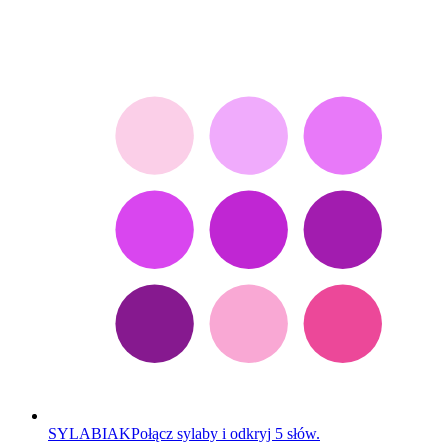
SYLABIAK
Połącz sylaby i odkryj 5 słów.