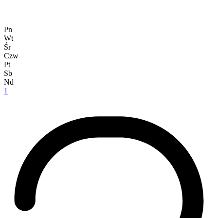
Pn
Wt
Śr
Czw
Pt
Sb
Nd
1