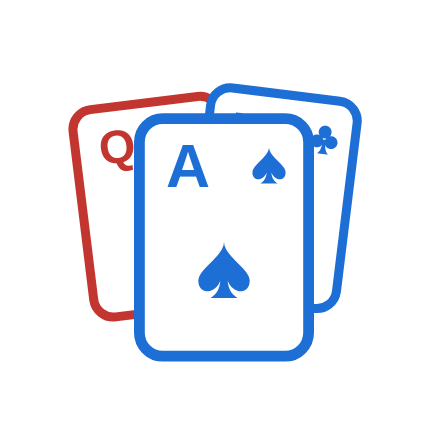
K
Q
A