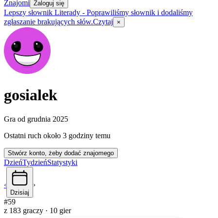
Znajomi
Zaloguj się
Lepszy słownik Literady
-
Poprawiliśmy słownik i dodaliśmy
zgłaszanie brakujących słów.
Czytaj
×
gosialek
Gra od
grudnia 2025
Ostatni ruch
około 3 godziny temu
Stwórz konto, żeby dodać znajomego
Dzień
Tydzień
Statystyki
‹
›
Dzisiaj
#
59
z 183 graczy
·
10 gier