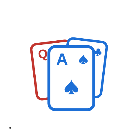
K
Q
A