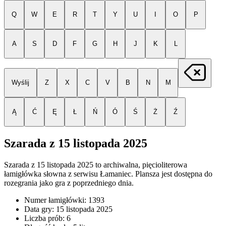
Q
W
E
R
T
Y
U
I
O
P
A
S
D
F
G
H
J
K
L
Wyślij
Z
X
C
V
B
N
M
Ą
Ć
Ę
Ł
Ń
Ó
Ś
Ż
Ź
Szarada z
15 listopada 2025
Szarada z
15 listopada 2025
to archiwalna, pięcioliterowa
łamigłówka słowna z serwisu Łamaniec. Plansza jest dostępna do
rozegrania jako gra z poprzedniego dnia.
Numer łamigłówki:
1393
Data gry:
15 listopada 2025
Liczba prób:
6