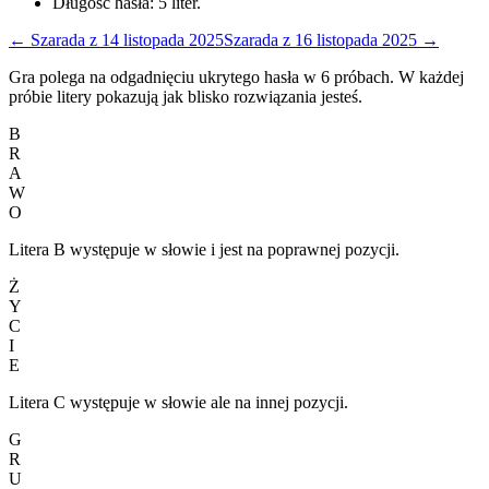
Długość hasła:
5
liter.
←
Szarada
z
14 listopada 2025
Szarada
z
16 listopada 2025
→
Gra polega na odgadnięciu ukrytego hasła w 6 próbach. W każdej
próbie litery pokazują jak blisko rozwiązania jesteś.
B
R
A
W
O
Litera B występuje w słowie i jest na poprawnej pozycji.
Ż
Y
C
I
E
Litera C występuje w słowie ale na innej pozycji.
G
R
U