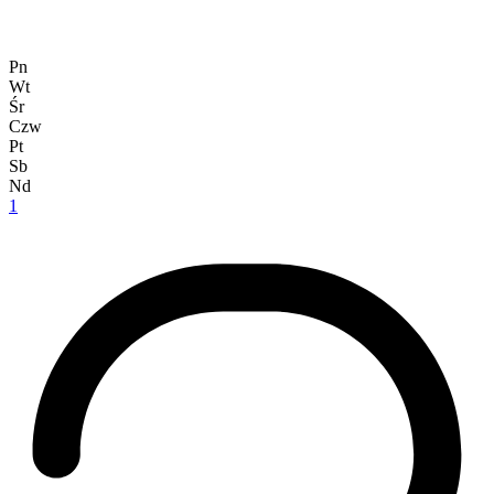
Pn
Wt
Śr
Czw
Pt
Sb
Nd
1