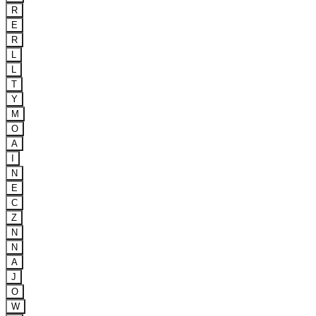
R
E
R
L
L
T
Y
M
O
A
I
N
E
C
Z
N
N
A
J
O
W