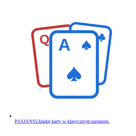
K
Q
A
PASJANS
Układaj karty w klasycznym pasjansie.