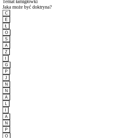
Temat łamigłówki
Jaka może być doktryna?
C
E
Ł
O
S
A
Z
I
G
P
J
N
N
A
L
I
A
N
P
O