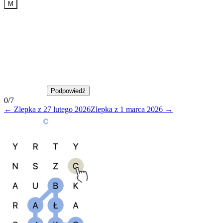
M
Podpowiedź
Podpowiedź
0
/
7
←
Zlepka
z
27 lutego 2026
Zlepka
z
1 marca 2026
→