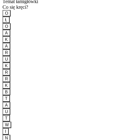
Temat łamigłówki
Co się kręci?
O
Ł
O
A
K
A
R
U
K
R
R
K
B
T
A
U
T
W
I
N