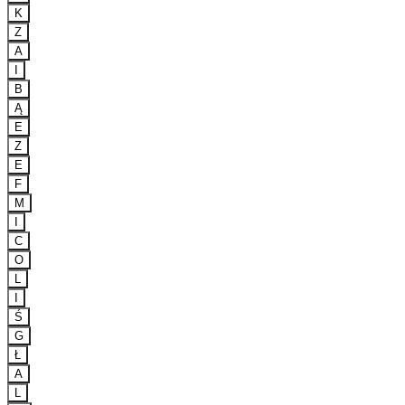
K
Z
A
I
B
Ą
E
Z
E
F
M
I
C
O
L
I
Ś
G
Ł
A
L