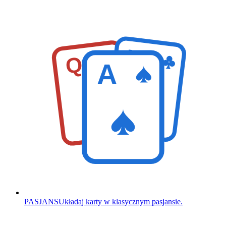
K
Q
A
PASJANS
Układaj karty w klasycznym pasjansie.