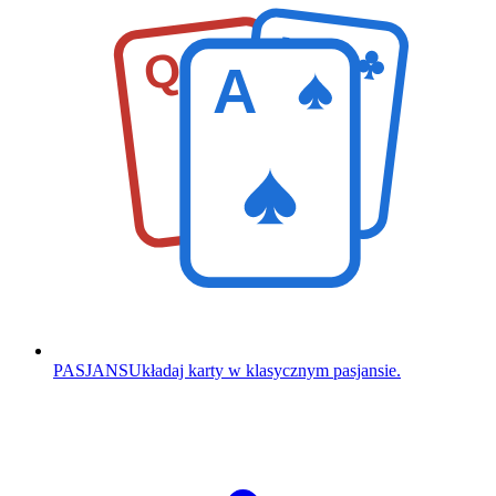
K
Q
A
PASJANS
Układaj karty w klasycznym pasjansie.