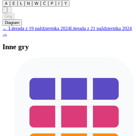
A
E
Ł
N
W
Ć
P
I
Y
Graj
Diagram
←
Literada
z
19 października 2024
Literada
z
21 października 2024
→
Inne gry